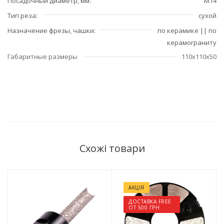
Посадочный диаметр, мм
М14
Тип реза
сухой
Назначение фрезы, чашки
по керамике || по
керамограниту
Габаритные размеры
110х110х50
Схожі товари
АКЦІЯ
ДОСТАВКА FREE
ОТ 500 ГРН