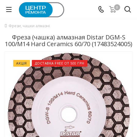
0
Фрези, чашки алмазні
Фреза (чашка) алмазная Distar DGM-S
100/M14 Hard Ceramics 60/70 (17483524005)
АКЦІЯ
ДОСТАВКА FREE ОТ 500 ГРН