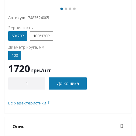
Артикул:
17483524005
Зернистость
60/70P
100/120P
Диаметр круга, мм
100
1720
грн.
/шт
До кошика
Всі характеристики
Опис