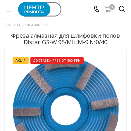
0
Фрези, чашки алмазні
Фреза алмазная для шлифовки полов
Distar GS-W 95/МШМ-9 №0/40
АКЦІЯ
ДОСТАВКА FREE ОТ 500 ГРН