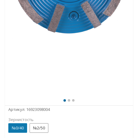
Артикул:
16923098004
Зернистость
№0/40
№2/50