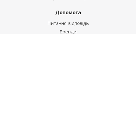
Допомога
Питання-відповідь
Бренди
Наші контакти
+38 067 502 20 26
zakaz@ekt.com.ua
м. Київ, вул. Магнітогорська 1-А
2026 © "Центр Ремонту"