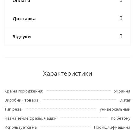
Оплата
Доставка
Відгуки
Характеристики
Країна походження
Украина
Виробник товара
Distar
Тип реза
универсальный
Назначение фрезы, чашки
по бетону
Используется на
Промшлифмашина