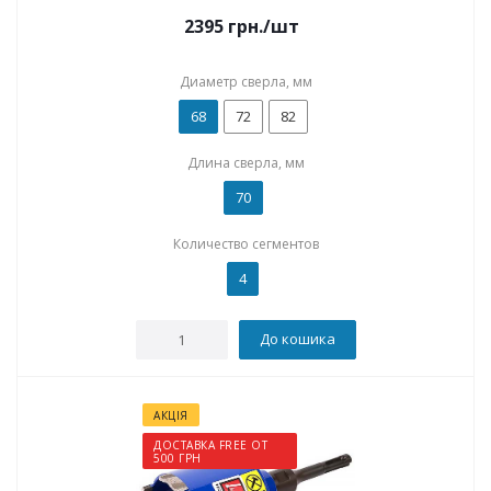
2395
грн.
/шт
Диаметр сверла, мм
68
72
82
Длина сверла, мм
70
Количество сегментов
4
До кошика
АКЦІЯ
ДОСТАВКА FREE ОТ
500 ГРН