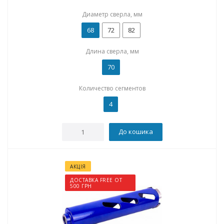
Диаметр сверла, мм
68
72
82
Длина сверла, мм
70
Количество сегментов
4
До кошика
АКЦІЯ
ДОСТАВКА FREE ОТ
500 ГРН