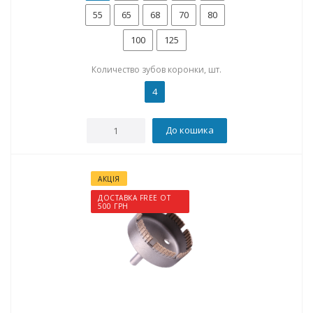
55
65
68
70
80
100
125
Количество зубов коронки, шт.
4
До кошика
АКЦІЯ
ДОСТАВКА FREE ОТ
500 ГРН