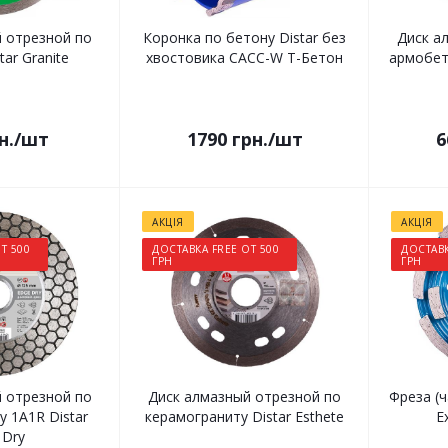
 отрезной по
Коронка по бетону Distar без
Диск а
tar Granite
хвостовика САСС-W Т-Бетон
армобет
н.
/шт
1790
грн.
/шт
6
АКЦІЯ
АКЦІЯ
Т 500
ДОСТАВКА FREE ОТ 500
ДОСТАВК
ГРН
ГРН
 отрезной по
Диск алмазный отрезной по
Фреза (ч
 1A1R Distar
керамограниту Distar Esthete
E
 Dry