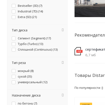
Bestseller (3D) (
7
)
Industrial (7D) (
14
)
Extra (5D) (
21
)
Тип диска
Рекомендате
Сегмент (Segment) (
17
)
Турбо (Turbo) (
13
)
сертефика
Сплошной (Continuous) (
13
)
6,7 мб
Тип реза
мокрый (
8
)
Товары Dista
сухой (
35
)
универсальный (
12
)
По популярности
Назначение диска
по бетону (
7
)