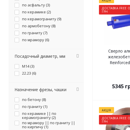
АКЦІЯ
по асфальту (
3
)
ДОСТАВКА FREE О
по керамике (
2
)
ГРН
по керамограниту (
9
)
по армобетону (
8
)
по граниту (
7
)
по мрамору (
6
)
Сверло ал
Посадочный диаметр, мм
железобето
Reinforced
М14 (
3
)
22.23 (
6
)
5345
гр
Назначение фрезы, чашки
по бетону (
8
)
по граниту (
1
)
АКЦІЯ
по керамике || по
керамограниту (
2
)
ДОСТАВКА FREE О
ГРН
по мрамору || по граниту ||
по кирпичу (
1
)