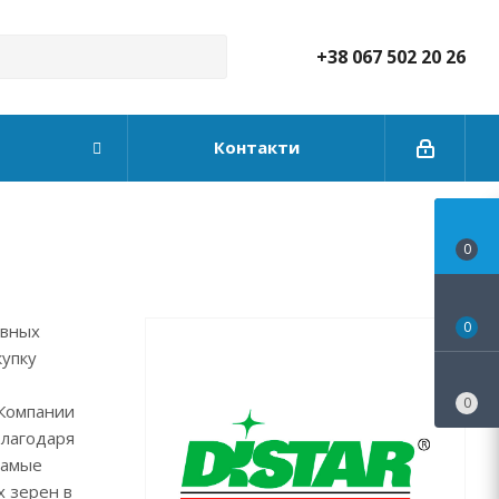
+38 067 502 20 26
Контакти
0
0
ывных
купку
0
Компании
Благодаря
самые
х зерен в