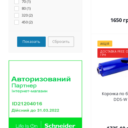
70 (
1
)
46 (
1
)
80 (
1
)
52 (
3
)
320 (
2
)
62 (
3
)
1650
гр
450 (
2
)
68 (
2
)
70 (
1
)
72 (
3
)
Сбросить
АКЦІЯ
82 (
3
)
ДОСТАВКА FREE О
92 (
1
)
ГРН
102 (
1
)
112 (
1
)
122 (
1
)
126 (
1
)
132 (
1
)
Коронка по б
142 (
1
)
DDS-W 
152 (
1
)
162 (
1
)
172 (
1
)
182 (
1
)
200 (
1
)