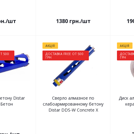
н.
/шт
1380
грн.
/шт
19
АКЦІЯ
АКЦІЯ
Т 500
ДОСТАВКА FREE ОТ 500
ДОСТАВК
ГРН
ГРН
етону Distar
Сверло алмазное по
Диск а
Бетон
слабоармированному бетону
кера
Distar DDS-W Concrete X