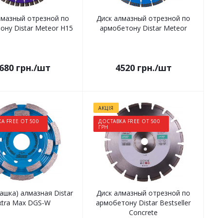
лмазный отрезной по
Диск алмазный отрезной по
ону Distar Meteor H15
армобетону Distar Meteor
680
грн.
/шт
4520
грн.
/шт
АКЦІЯ
А FREE ОТ 500
ДОСТАВКА FREE ОТ 500
ГРН
ашка) алмазная Distar
Диск алмазный отрезной по
xtra Max DGS-W
армобетону Distar Bestseller
Concrete