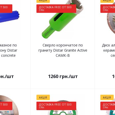
АКЦІЯ
АКЦІЯ
Т 500
ДОСТАВКА FREE ОТ 500
ДОСТАВК
ГРН
ГРН
мазное по
Сверло корончатое по
Диск а
ну Distar
граниту Distar Granite Active
керамо
 concrete
САМК-B
ce
н.
/шт
1260
грн.
/шт
1
АКЦІЯ
АКЦІЯ
Т 500
ДОСТАВКА FREE ОТ 500
ДОСТАВК
ГРН
ГРН