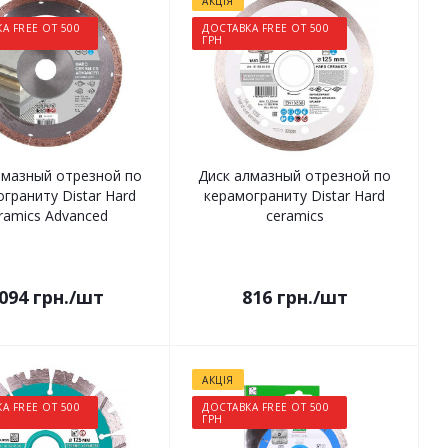
АКЦІЯ
А FREE ОТ 500
ДОСТАВКА FREE ОТ 500
ГРН
лмазный отрезной по
Диск алмазный отрезной по
граниту Distar Hard
керамограниту Distar Hard
ramics Advanced
ceramics
094
грн.
/шт
816
грн.
/шт
АКЦІЯ
А FREE ОТ 500
ДОСТАВКА FREE ОТ 500
ГРН