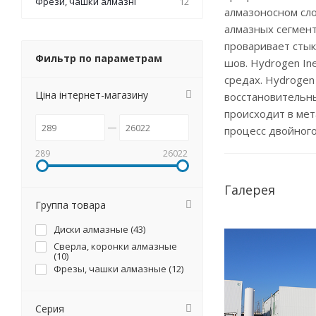
Фрези, чашки алмазні
12
алмазоносном сло
алмазных сегменто
проваривает сты
Фильтр по параметрам
шов. Hydrogen In
средах. Hydrogen 
Ціна інтернет-магазину
восстановительны
происходит в мет
процесс двойного
289
26022
Галерея
Группа товара
Диски алмазные (
43
)
Сверла, коронки алмазные
(
10
)
Фрезы, чашки алмазные (
12
)
Серия