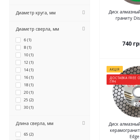
Диск алмазный
Диаметр круга, мм
граниту Dis
Диаметр сверла, мм
6 (
1
)
740
гр
8 (
1
)
10 (
1
)
12 (
1
)
14 (
1
)
АКЦІЯ
16 (
1
)
ДОСТАВКА FREE О
ГРН
18 (
1
)
20 (
1
)
25 (
2
)
30 (
1
)
32 (
3
)
35 (
1
)
Длина сверла, мм
Диск алмазный
40 (
1
)
керамограниту
65 (
2
)
Edge
42 (
3
)