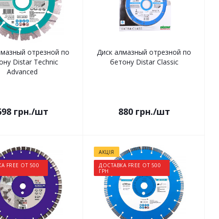
лмазный отрезной по
Диск алмазный отрезной по
ону Distar Technic
бетону Distar Classic
Advanced
698
грн.
/шт
880
грн.
/шт
АКЦІЯ
А FREE ОТ 500
ДОСТАВКА FREE ОТ 500
ГРН