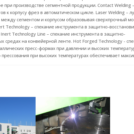
е при производстве сегментной продукции. Contact Welding 
в к корпусу фрез в автоматическом цикле. Laser Welding – л
к между сегментом и корпусом образовывая сверхпрочный м
ert Technology – спекание инструмента в защитно-восстанов
Inert Technology Line – спекание инструмента в защитно-
х средах на конвейерной ленте. Hot Forged Technology - сп
аллических пресс-формах при давлении и высоких температур
 прессования при высоких температурах обеспечивает макси