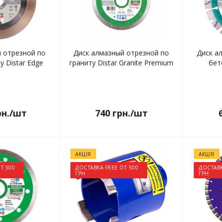
 отрезной по
Диск алмазный отрезной по
Диск а
 Distar Edge
граниту Distar Granite Premium
бет
н.
/шт
740
грн.
/шт
АКЦІЯ
АКЦІЯ
Т 500
ДОСТАВКА FREE ОТ 500
ДОСТАВК
ГРН
ГРН