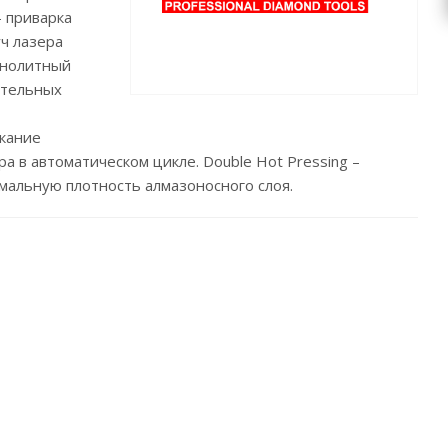
– приварка
уч лазера
онолитный
ительных
екание
а в автоматическом цикле. Double Hot Pressing –
мальную плотность алмазоносного слоя.