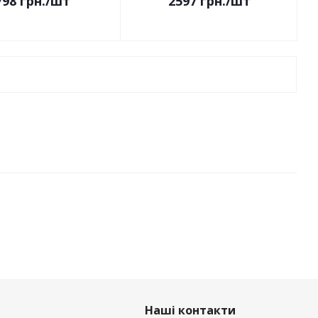
798
грн.
/шт
2597
грн.
/шт
Наші контакти