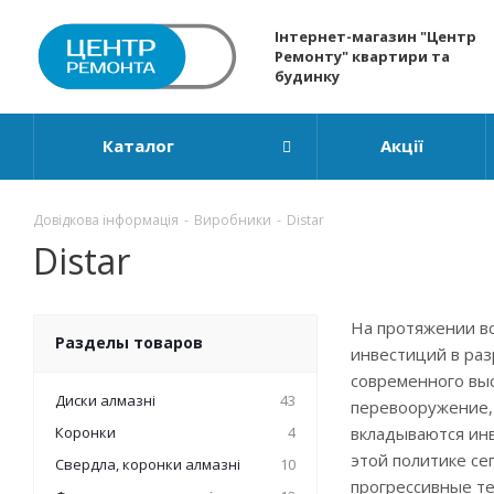
Інтернет-магазин "Центр
Ремонту" квартири та
будинку
Каталог
Акції
Довідкова інформація
-
Виробники
-
Distar
Distar
На протяжении в
Разделы товаров
инвестиций в раз
современного вы
Диски алмазні
43
перевооружение,
Коронки
4
вкладываются ин
этой политике се
Свердла, коронки алмазні
10
прогрессивные те