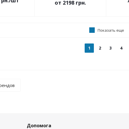
грн.
/шт
от
2198 грн.
Показать еще
1
2
3
4
брендов
Допомога