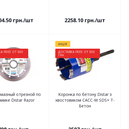
04.50
грн.
/шт
2258.10
грн.
/шт
АКЦІЯ
А FREE ОТ 500
ДОСТАВКА FREE ОТ 500
ГРН
лмазный отрезной по
Коронка по бетону Distar з
мике Distar Razor
хвостовиком САСС-W SDS+ T-
Бетон