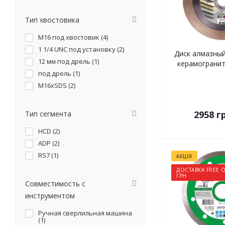
Тип хвостовика
М16 под хвостовик (
4
)
1 1/4 UNC под установку (
2
)
Диск алмазный
12 мм под дрель (
1
)
керамограниту
под дрель (
1
)
М16xSDS (
2
)
2958
гр
Тип сегмента
HCD (
2
)
ADP (
2
)
RS7 (
1
)
АКЦІЯ
ДОСТАВКА FREE О
ГРН
Совместимость с
инструментом
Ручная сверлильная машина
(
1
)