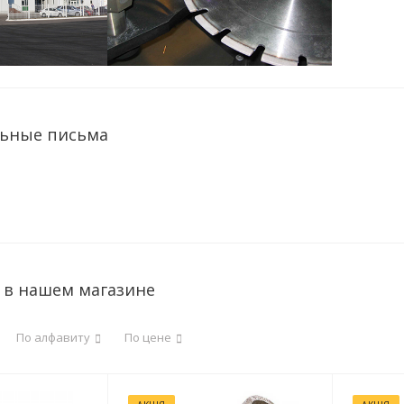
льные письма
т
r в нашем магазине
По алфавиту
По цене