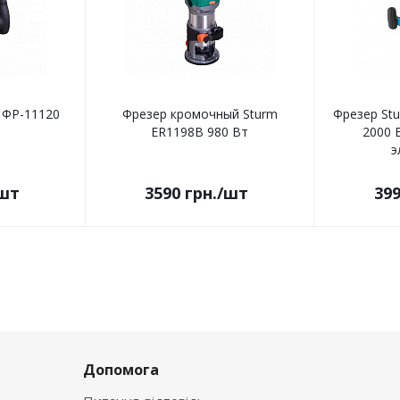
 ФР-11120
Фрезер кромочный Sturm
Фрезер St
ER1198B 980 Вт
2000 
э
шт
3590
грн.
/шт
39
Допомога