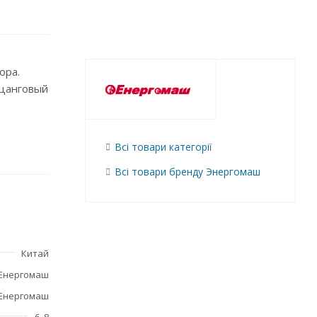
ора.
 цанговый
Всі товари категорії
Всі товари бренду Энергомаш
Китай
Енергомаш
Енергомаш
6, 8