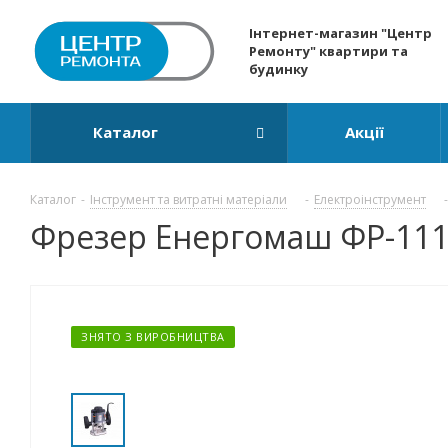
Інтернет-магазин "Центр
Ремонту" квартири та
будинку
Каталог
Акції
Каталог
-
Інструмент та витратні матеріали
-
Електроінструмент
-
Фрезер Енергомаш ФР-111
ЗНЯТО З ВИРОБНИЦТВА