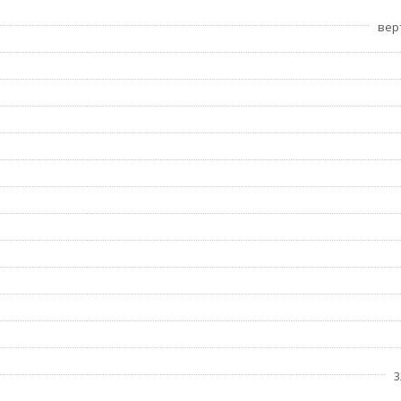
вер
3