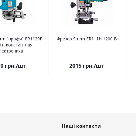
urm "профи" ER1120P
Фрезер Sturm ER111H 1200 Вт
Вт, константная
лектроника
90
грн.
/шт
2015
грн.
/шт
Наші контакти