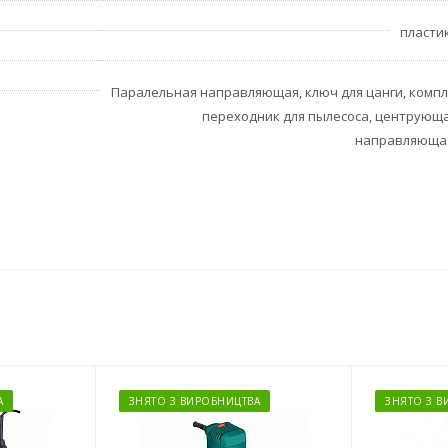
пласти
Паралельная направляющая, ключ для цанги, компл
переходник для пылесоса, центрующа
направляющая
А
ЗНЯТО З ВИРОБНИЦТВА
ЗНЯТО З В