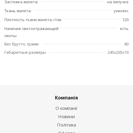
Застежка жилета
на липучке
Ткань жилета
унисекс
Плотность ткани жилета, г/см
120
Наличие светоотражающей
есть
ленты
Вес брутто, грамм
80
Габаритные размеры
245х205х10
Компанія
О компанії
Новини
Політика