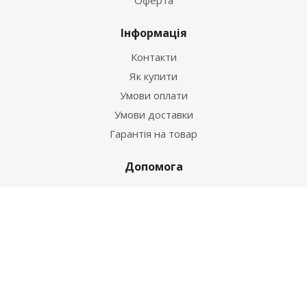
Оферта
Інформація
Контакти
Як купити
Умови оплати
Умови доставки
Гарантія на товар
Допомога
Питання-відповідь
Бренди
Наші контакти
+38 067 502 20 26
zakaz@ekt.com.ua