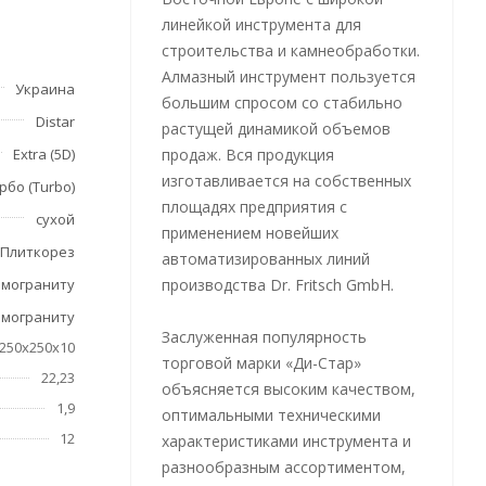
пород.
линейкой инструмента для
строительства и камнеобработки.
Алмазный инструмент пользуется
Украина
большим спросом со стабильно
Distar
растущей динамикой объемов
Extra (5D)
продаж. Вся продукция
изготавливается на собственных
рбо (Turbo)
площадях предприятия с
сухой
применением новейших
Плиткорез
автоматизированных линий
амограниту
производства Dr. Fritsch GmbH.
амограниту
Заслуженная популярность
250х250х10
торговой марки «Ди-Стар»
22,23
объясняется высоким качеством,
1,9
оптимальными техническими
12
характеристиками инструмента и
разнообразным ассортиментом,