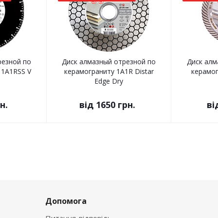
резной по
Диск алмазный отрезной по
Диск алм
 1A1RSS V
керамограниту 1A1R Distar
керамог
Edge Dry
н.
від
1650 грн.
ві
Допомога