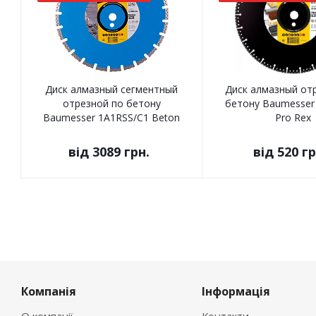
Диск алмазный сегментный
Диск алмазный от
отрезной по бетону
бетону Baumesser
Baumesser 1A1RSS/C1 Beton
Pro Rex
Pro
від
3089 грн.
від
520 гр
Компанія
Інформація