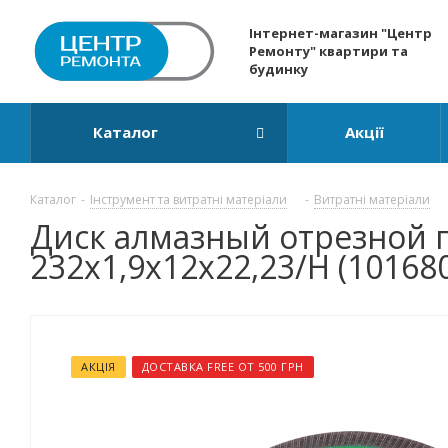
Інтернет-магазин "Центр
Ремонту" квартири та
будинку
Каталог
Акції
Каталог
-
Інструмент та витратні матеріали
-
Витратні матеріали
Диск алмазный отрезной по
232x1,9x12x22,23/H (10168
АКЦІЯ
ДОСТАВКА FREE ОТ 500 ГРН