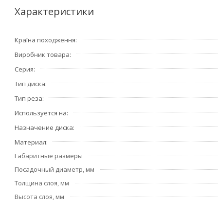
На рынке алмазных инструментов позиционирует себя к
Характеристики
Країна походження
Виробник товара
Серия
Тип диска
Тип реза
Используется на
Назначение диска
Материал
Габаритные размеры
Посадочный диаметр, мм
Толщина слоя, мм
Высота слоя, мм