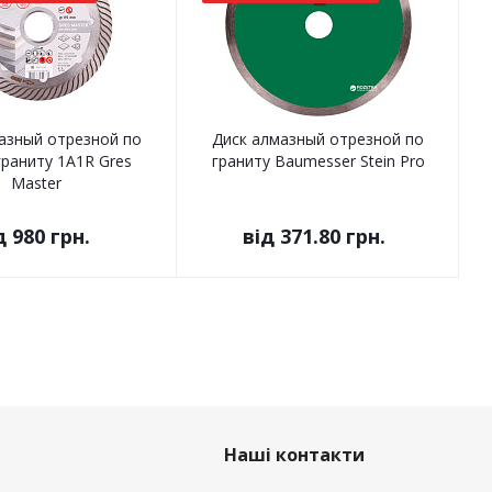
азный отрезной по
Диск алмазный отрезной по
раниту 1A1R Gres
граниту Baumesser Stein Pro
Master
д
980 грн.
від
371.80 грн.
Наші контакти