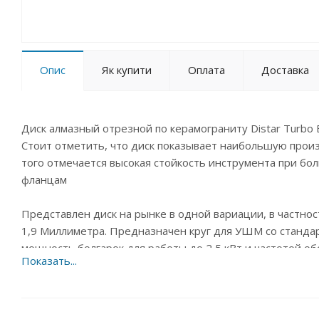
Опис
Як купити
Оплата
Доставка
Диск алмазный отрезной по керамограниту Distar Turbo E
Стоит отметить, что диск показывает наибольшую произ
того отмечается высокая стойкость инструмента при б
фланцам
Представлен диск на рынке в одной вариации, в частно
1,9 Миллиметра. Предназначен круг для УШМ со станда
мощность болгарок для работы до 2,5 кВт и частотой обо
Turbo Elite Ultra показывает достаточно хорошую скоро
составляет 175 погонных метров на гранитах 5 й категор