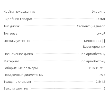
Країна походження
Украина
Виробник товара
Distar
Тип диска
Сегмент (Segment)
Тип реза
сухой
Используется на
Бенозорез ||
Швонорезчик
Назначение диска
по армобетону
Материал
по армобетону
Габаритные размеры
310х310х10
Посадочный диаметр, мм
25,4
Толщина слоя, мм
2,8/1,8
Высота слоя, мм
9