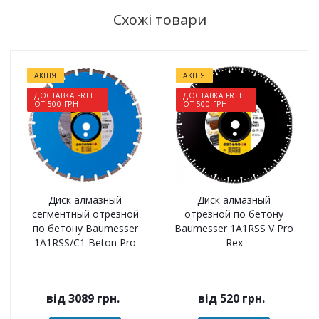
Схожі товари
АКЦІЯ
АКЦІЯ
ДОСТАВКА FREE
ДОСТАВКА FREE
ОТ 500 ГРН
ОТ 500 ГРН
Диск алмазный
Диск алмазный
сегментный отрезной
отрезной по бетону
по бетону Baumesser
Baumesser 1A1RSS V Pro
1A1RSS/C1 Beton Pro
Rex
від
3089 грн.
від
520 грн.