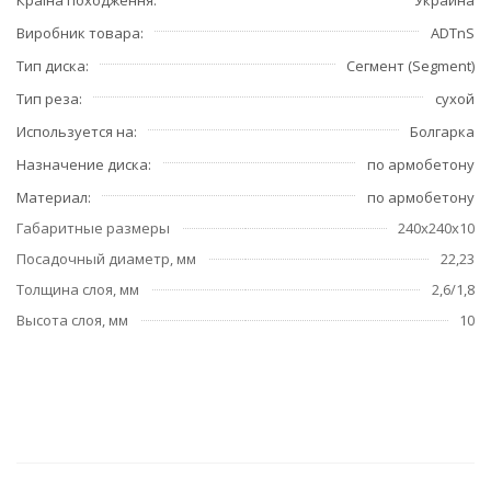
Виробник товара
ADTnS
Тип диска
Сегмент (Segment)
Тип реза
сухой
Используется на
Болгарка
Назначение диска
по армобетону
Материал
по армобетону
Габаритные размеры
240х240х10
Посадочный диаметр, мм
22,23
Толщина слоя, мм
2,6/1,8
Высота слоя, мм
10