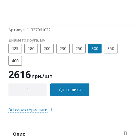
Артикул:
11327061022
Диаметр круга, мм
125
180
200
230
250
300
350
400
2616
грн.
/шт
До кошика
Всі характеристики
Опис