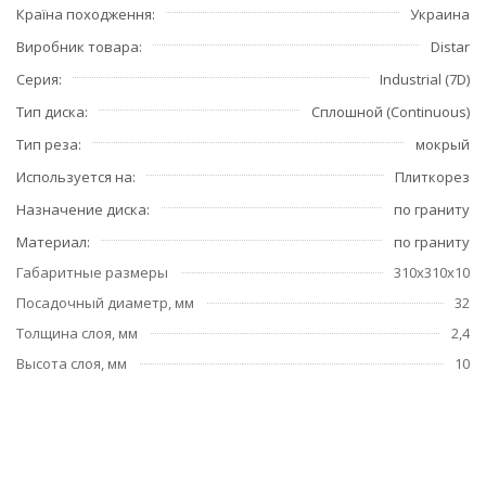
Країна походження
Украина
Виробник товара
Distar
Серия
Industrial (7D)
Тип диска
Сплошной (Continuous)
Тип реза
мокрый
Используется на
Плиткорез
Назначение диска
по граниту
Материал
по граниту
Габаритные размеры
310х310х10
Посадочный диаметр, мм
32
Толщина слоя, мм
2,4
Высота слоя, мм
10