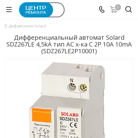
0
Дифавтомати Solard
Дифференциальный автомат Solard
SDZ267LE 4,5kA тип АС х-ка C 2P 10А 10mA
(SDZ267LE2P10001)