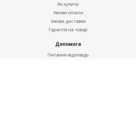
Як купити
Умови оплати
Умови доставки
Гарантія на товар
Допомога
Питання-відповідь
Бренди
Наші контакти
+38 067 502 20 26
zakaz@ekt.com.ua
м. Київ, вул. Магнітогорська 1-А