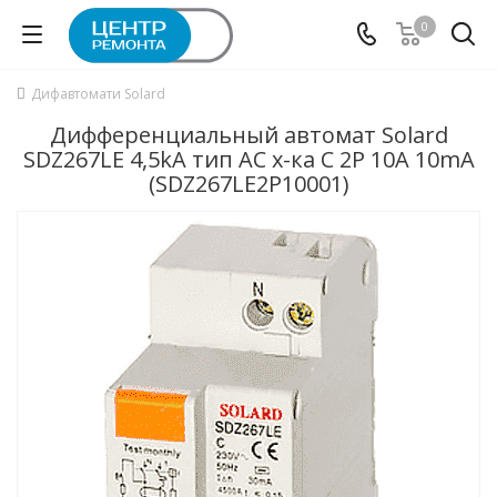
0
Дифавтомати Solard
Дифференциальный автомат Solard
SDZ267LE 4,5kA тип АС х-ка C 2P 10А 10mA
(SDZ267LE2P10001)