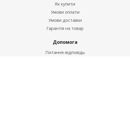
Як купити
Умови оплати
Умови доставки
Гарантія на товар
Допомога
Питання-відповідь
Бренди
Наші контакти
+38 067 502 20 26
zakaz@ekt.com.ua
м. Київ, вул. Магнітогорська 1-А