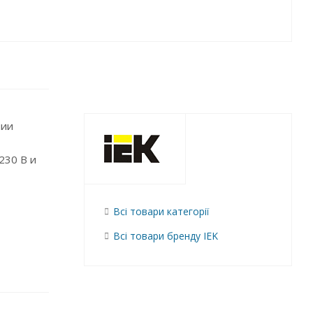
нии
230 В и
Всі товари категорії
Всі товари бренду IEK
ирующей
АВДТ32М
гих