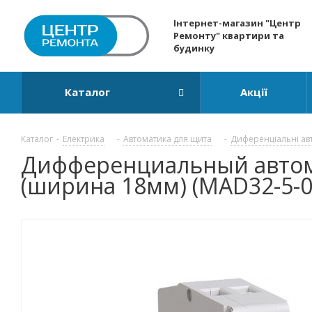
Інтернет-магазин "Центр
Ремонту" квартири та
будинку
Каталог
Акції
Каталог
-
Електрика
-
Автоматика для щита
-
Диференціальні ав
Дифференциальный автомат
(ширина 18мм) (MAD32-5-0