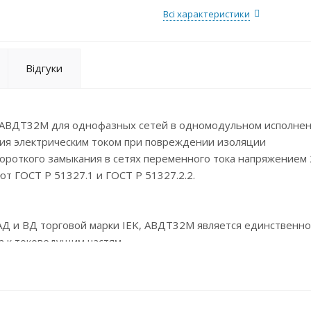
Всі характеристики
Відгуки
 АВДТ32М для однофазных сетей в одномодульном исполне
ия электрическим током при повреждении изоляции
короткого замыкания в сетях переменного тока напряжением 
ют ГОСТ Р 51327.1 и ГОСТ Р 51327.2.2.
 АД и ВД торговой марки IEK, АВДТ32М является единственно
 к токоведущим частям.
азработанной специалистами ГК IEK схеме подключения тест
рате не возникает потенциала на выходных клеммах (т.е. у 
ктрическим током – в отличие от аппаратов большинства дру