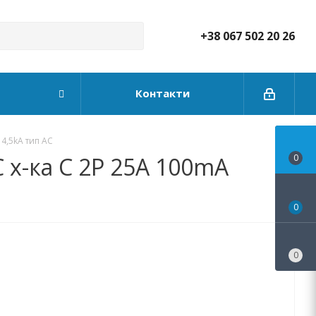
+38 067 502 20 26
Контакти
4,5kA тип АС
х-ка C 2P 25А 100mA
0
0
0