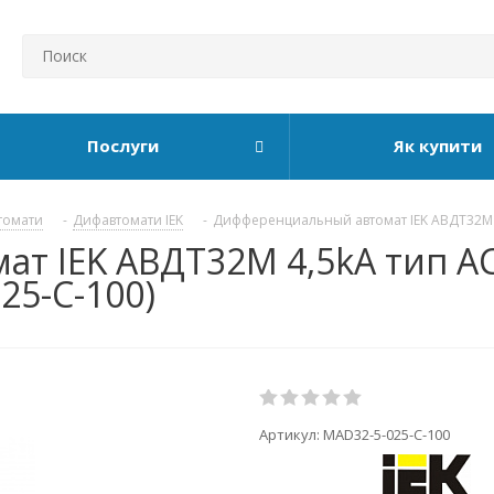
Послуги
Як купити
томати
-
Дифавтомати IEK
-
Дифференциальный автомат IEK АВДТ32М 
 IEK АВДТ32М 4,5kA тип АС 
25-C-100)
Артикул:
MAD32-5-025-C-100