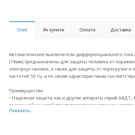
Опис
Як купити
Оплата
Доставка
Автоматические выключатели дифференциального тока
(18мм) предназначены для защиты человека от поражен
электроустановок, а также для защиты от перегрузки и 
частотой 50 Гц. и по своим характеристикам соответству
Преимущества:
• Надежная защита: как и другие аппараты серий АВДТ,
возможной защитой при прямом прикосновении человека
• Безопасность эксплуатации: благодаря специально р
цепи, при нажатии на кнопку "ТЕСТ" в отключенном аппа
IEK в этом случае отсутствует опасность поражения эле
производителей).