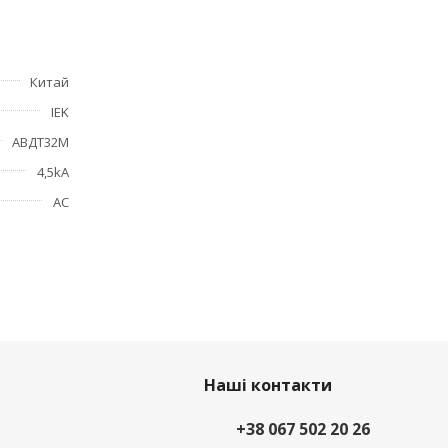
Китай
IEK
АВДТ32М
4,5kA
АС
Наші контакти
+38 067 502 20 26