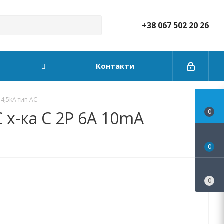
+38 067 502 20 26
Контакти
4,5kA тип АС
х-ка C 2P 6А 10mA
0
0
0