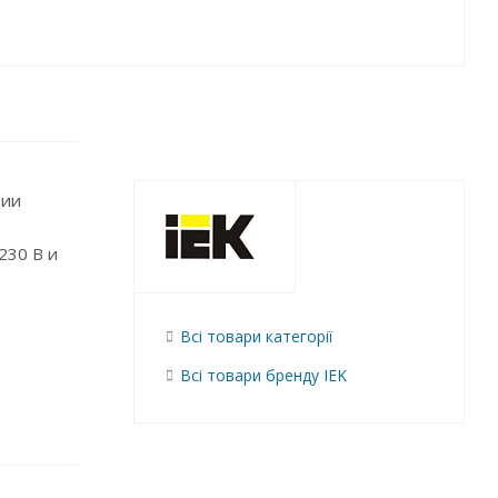
нии
230 В и
Всі товари категорії
Всі товари бренду IEK
ирующей
АВДТ32М
гих