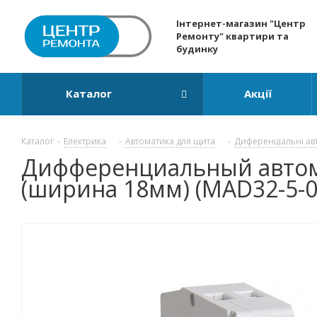
Інтернет-магазин "Центр
Ремонту" квартири та
будинку
Каталог
Акції
Каталог
-
Електрика
-
Автоматика для щита
-
Диференціальні ав
Дифференциальный автомат
(ширина 18мм) (MAD32-5-0