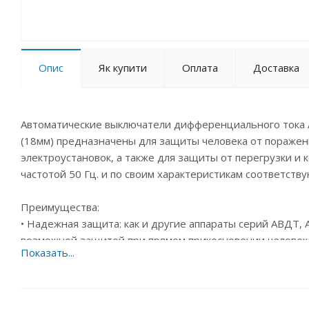
Опис
Як купити
Оплата
Доставка
Автоматические выключатели дифференциального тока
(18мм) предназначены для защиты человека от поражен
электроустановок, а также для защиты от перегрузки и 
частотой 50 Гц. и по своим характеристикам соответству
Преимущества:
• Надежная защита: как и другие аппараты серий АВДТ,
возможной защитой при прямом прикосновении человека
• Безопасность эксплуатации: благодаря специально р
цепи, при нажатии на кнопку "ТЕСТ" в отключенном аппа
IEK в этом случае отсутствует опасность поражения эле
производителей).