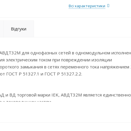
Всі характеристики
Відгуки
 АВДТ32М для однофазных сетей в одномодульном исполне
ия электрическим током при повреждении изоляции
короткого замыкания в сетях переменного тока напряжением 
ют ГОСТ Р 51327.1 и ГОСТ Р 51327.2.2.
 АД и ВД торговой марки IEK, АВДТ32М является единственно
 к токоведущим частям.
азработанной специалистами ГК IEK схеме подключения тест
рате не возникает потенциала на выходных клеммах (т.е. у 
ктрическим током – в отличие от аппаратов большинства дру