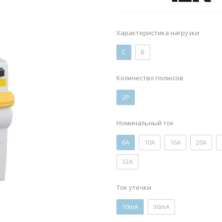
Характеристика нагрузки
C
B
Количество полюсов
2P
Номинальный ток
6А
10А
16А
20А
32А
Ток утечки
10mA
30mA