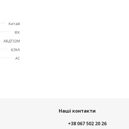
Китай
IEK
АВДТ32М
4,5kA
АС
Наші контакти
+38 067 502 20 26