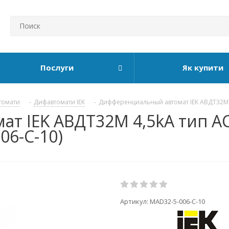
Послуги
Як купити
томати
-
Дифавтомати IEK
-
Дифференциальный автомат IEK АВДТ32М 
 IEK АВДТ32М 4,5kA тип АС 
06-C-10)
Артикул:
MAD32-5-006-C-10