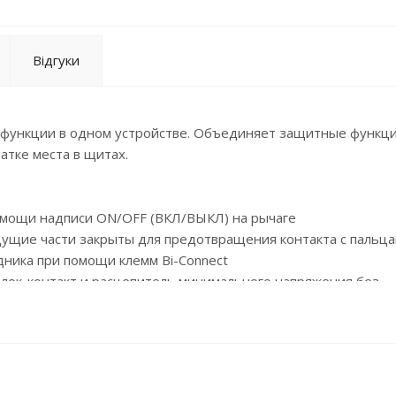
Відгуки
функции в одном устройстве. Объединяет защитные функц
атке места в щитах.
омощи надписи ON/OFF (ВКЛ/ВЫКЛ) на рычаге
едущие части закрыты для предотвращения контакта с пальц
ника при помощи клемм Bi-Connect
 блок-контакт и расцепитель минимального напряжения без
я отдельному индикаторному окошку (белый цвет - норма, ж
менению новой технологии присоединения Quick Connect