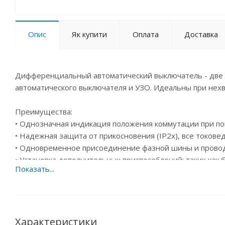
Опис
Як купити
Оплата
Доставка
Дифференциальный автоматический выключатель - две 
автоматического выключателя и УЗО. Идеальны при нехв
Преимущества:
• Однозначная индикация положения коммутации при п
• Надежная защита от прикосновения (IP2x), все токов
• Одновременное присоединение фазной шины и провод
• Установка дополнительных приспособлений: таких как
применения инструментов
• Однозначная индикация наличия тока утечки благодар
утечка)
• Простая и экономящая время установка благодаря при
Характеристики