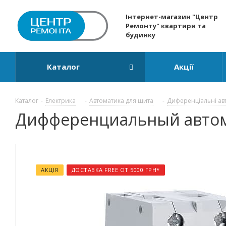
Інтернет-магазин "Центр
Ремонту" квартири та
будинку
Каталог
Акції
Каталог
-
Електрика
-
Автоматика для щита
-
Диференціальні ав
Дифференциальный автомат
АКЦІЯ
ДОСТАВКА FREE ОТ 5000 ГРН*