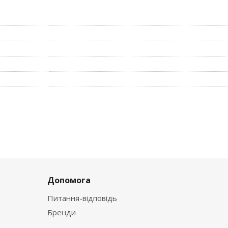
 ударному току до 250А
омата В и С по VDE 0641
ного окна (желтое, прозрачное)
Допомога
Питання-відповідь
Бренди