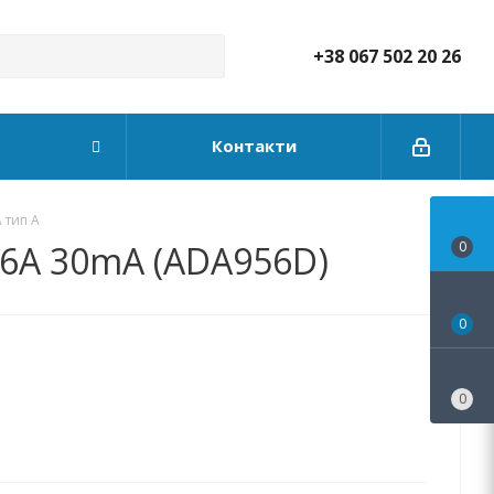
+38 067 502 20 26
Контакти
 тип А
 6А 30mA (ADA956D)
0
0
0