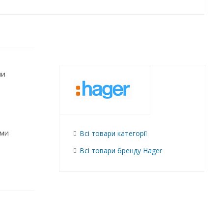
ии
ами
Всі товари категорії
Всі товари бренду Hager
елтый -