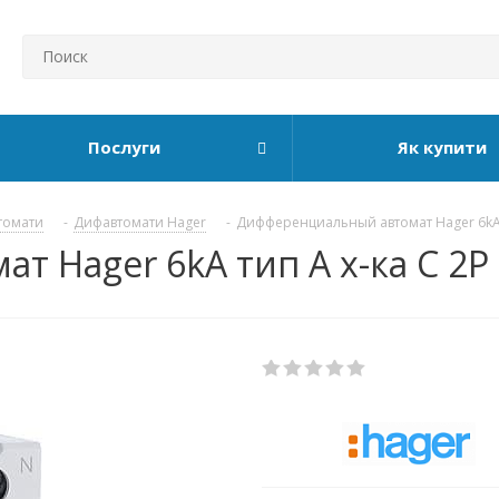
Послуги
Як купити
томати
-
Дифавтомати Hager
-
Дифференциальный автомат Hager 6kA
 Hager 6kA тип А х-ка C 2P