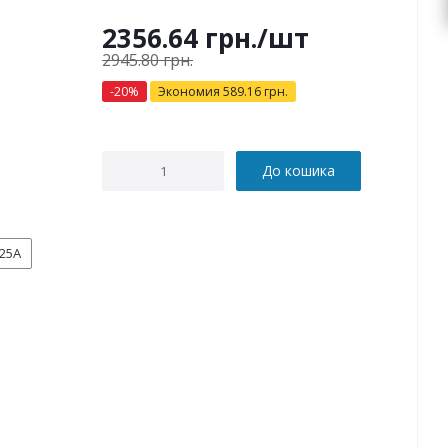
2356.64
грн.
/шт
2945.80
грн.
-
20
%
Экономия
589.16
грн.
До кошика
25А