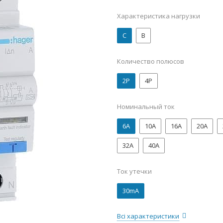
Характеристика нагрузки
C
B
Количество полюсов
2P
4P
Номинальный ток
6А
10А
16А
20А
32А
40А
Ток утечки
30mA
Всі характеристики