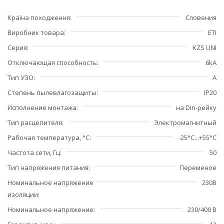
Країна походження
Словения
Виробник товара
ETI
Серия
KZS UNI
Отключающая способность
6kA
Тип УЗО
А
Степень пылевлагозащиты
IP20
Исполнение монтажа
на Din-рейку
Тип расцепителя
Электромагнитный
Рабочая температура, °С
-25°С...+55°С
Частота сети, Гц
50
Тип напряжения питания
Переменое
Номинальное напряжение
230В
изоляции
Номинальное напряжение
230/400 В