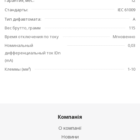
Гарантия, мес.
12
Стандарты
IEC 61009
Тип дифавтомата
A
Вес брутто, грамм
115
Время отключения по току
Мгновенно
Номинальный
0,03
дифференциальный ток IDn
(mA)
Клеммы (мм²)
1-10
Компанія
О компанії
Новини