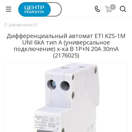
0
Дифавтомати ETI
Дифференциальный автомат ETI KZS-1M
UNI 6kA тип А (универсальное
подключение) х-ка B 1P+N 20А 30mA
(2176025)