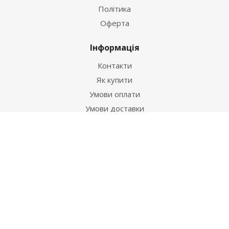
Політика
Оферта
Інформація
Контакти
Як купити
Умови оплати
Умови доставки
Гарантія на товар
Допомога
Питання-відповідь
Бренди
Наші контакти
+38 067 502 20 26
zakaz@ekt.com.ua