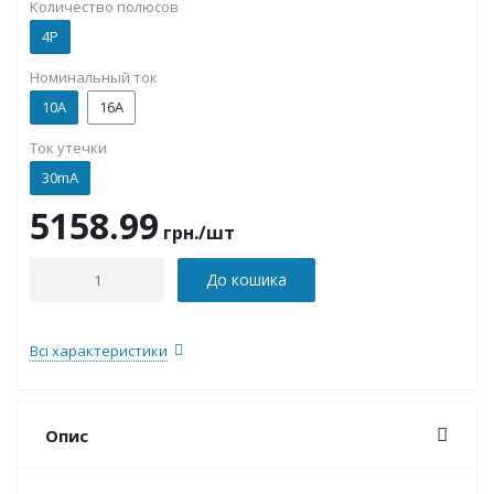
Количество полюсов
4P
Номинальный ток
10А
16А
Ток утечки
30mA
5158.99
грн.
/шт
До кошика
Всі характеристики
Опис