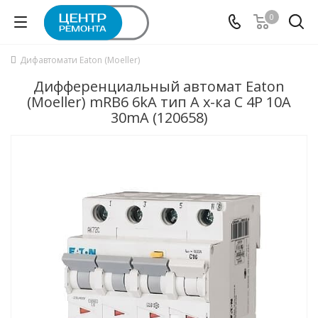
0
Дифавтомати Eaton (Moeller)
Дифференциальный автомат Eaton
(Moeller) mRB6 6kA тип А х-ка C 4P 10А
30mA (120658)