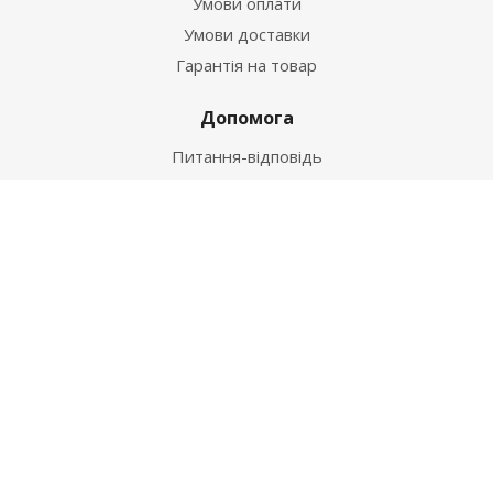
Умови оплати
Умови доставки
Гарантія на товар
Допомога
Питання-відповідь
Бренди
Наші контакти
+38 067 502 20 26
zakaz@ekt.com.ua
м. Київ, вул. Магнітогорська 1-А
2026 © "Центр Ремонту"