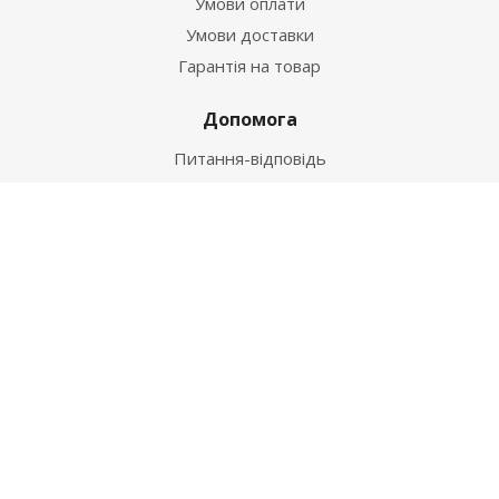
Умови оплати
Умови доставки
Гарантія на товар
Допомога
Питання-відповідь
Бренди
Наші контакти
+38 067 502 20 26
zakaz@ekt.com.ua
м. Київ, вул. Магнітогорська 1-А
2026 © "Центр Ремонту"