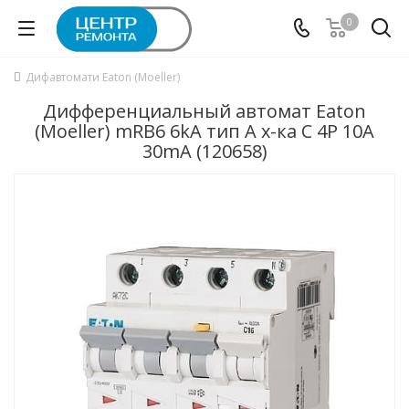
0
Дифавтомати Eaton (Moeller)
Дифференциальный автомат Eaton
(Moeller) mRB6 6kA тип А х-ка C 4P 10А
30mA (120658)