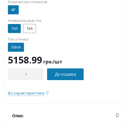
Количество полюсов
4P
Номинальный ток
10А
16А
Ток утечки
30mA
5158.99
грн.
/шт
До кошика
Всі характеристики
Опис