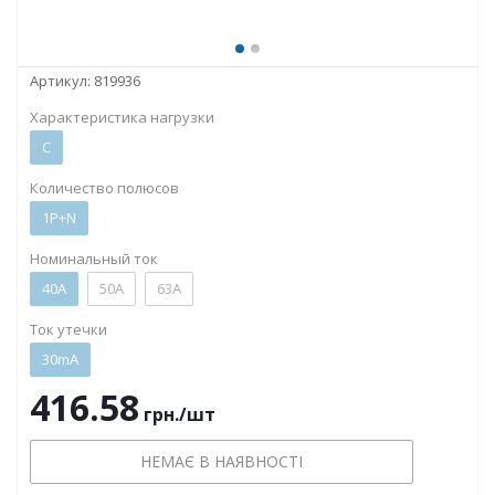
Артикул:
819936
Характеристика нагрузки
C
Количество полюсов
1P+N
Номинальный ток
40А
50А
63А
Ток утечки
30mA
416.58
грн.
/шт
НЕМАЄ В НАЯВНОСТІ