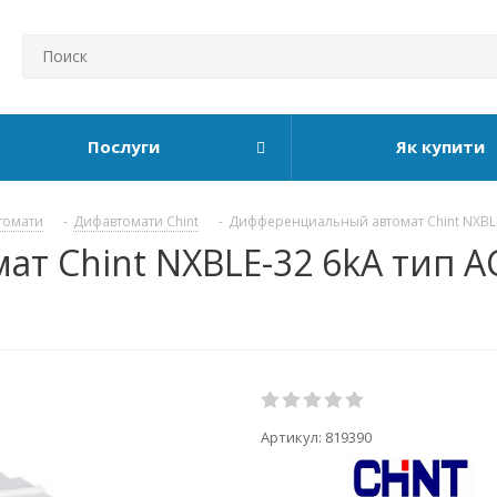
Послуги
Як купити
томати
-
Дифавтомати Chint
-
Дифференциальный автомат Chint NXBLE
 Chint NXBLE-32 6kA тип АС
Артикул:
819390