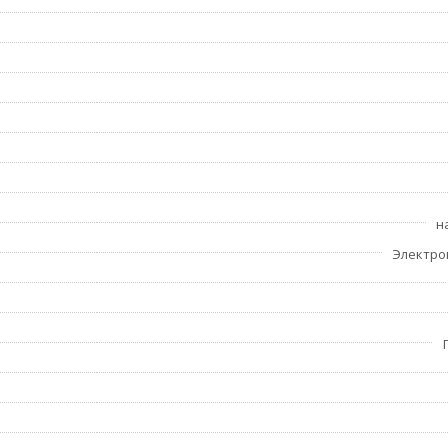
н
Электро