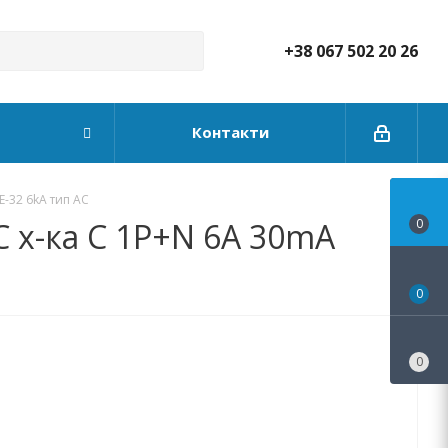
+38 067 502 20 26
Контакти
-32 6kA тип АС
 х-ка C 1P+N 6А 30mA
0
0
0