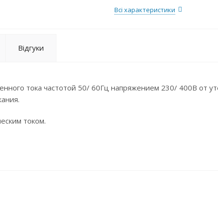
Всі характеристики
Відгуки
нного тока частотой 50/ 60Гц напряжением 230/ 400В от ут
кания.
еским током.