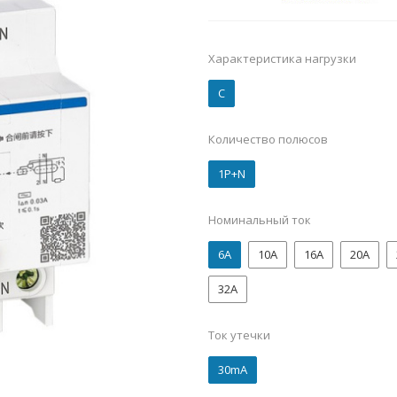
Характеристика нагрузки
C
Количество полюсов
1P+N
Номинальный ток
6А
10А
16А
20А
32А
Ток утечки
30mA