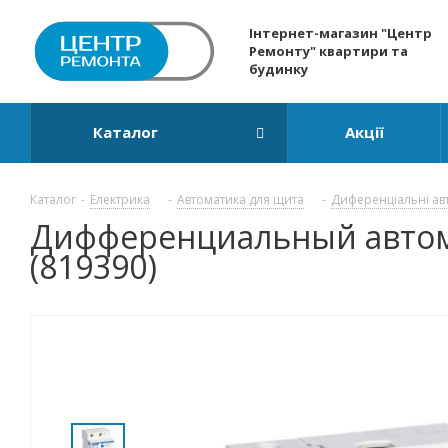
Інтернет-магазин "Центр
Ремонту" квартири та
будинку
Каталог
Акції
Каталог
-
Електрика
-
Автоматика для щита
-
Диференціальні ав
Дифференциальный автомат
(819390)