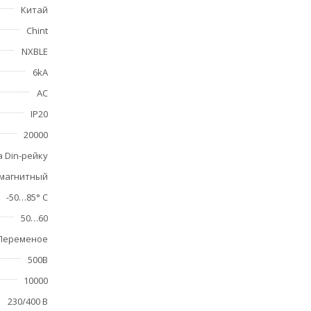
Китай
Chint
NXBLE
6kA
АС
IP20
20000
а Din-рейку
магнитный
-50…85° С
50…60
Переменое
500В
10000
230/400 В