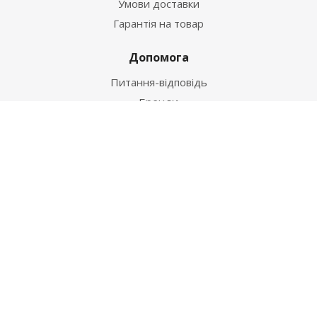
Умови доставки
Гарантія на товар
Допомога
Питання-відповідь
Бренди
Наші контакти
+38 067 502 20 26
zakaz@ekt.com.ua
м. Київ, вул. Магнітогорська 1-А
2026 © "Центр Ремонту"