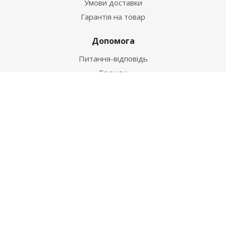
Умови доставки
Гарантія на товар
Допомога
Питання-відповідь
Бренди
Наші контакти
+38 067 502 20 26
zakaz@ekt.com.ua
м. Київ, вул. Магнітогорська 1-А
2026 © "Центр Ремонту"