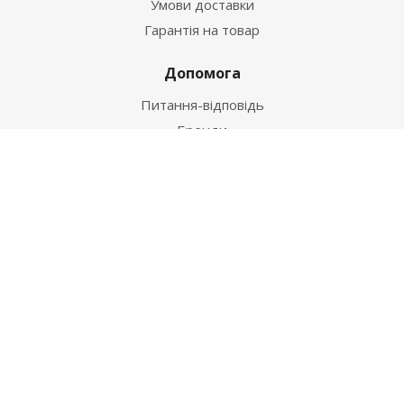
Умови доставки
Гарантія на товар
Допомога
Питання-відповідь
Бренди
Наші контакти
+38 067 502 20 26
zakaz@ekt.com.ua
м. Київ, вул. Магнітогорська 1-А
2026 © "Центр Ремонту"