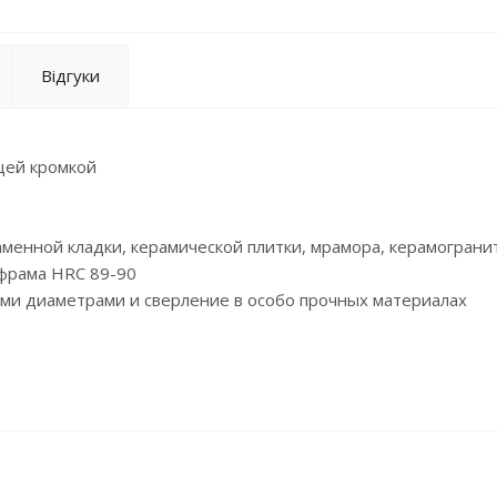
Відгуки
ущей кромкой
каменной кладки, керамической плитки, мрамора, керамограни
ьфрама HRC 89-90
ми диаметрами и сверление в особо прочных материалах
пич, мрамор, камень.
рация, высочайший ресурс.