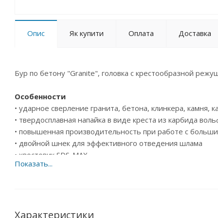
Опис
Як купити
Оплата
Доставка
Бур по бетону "Granite", головка с крестообразной реж
Особенности
• ударное сверление гранита, бетона, клинкера, камня, 
• твердосплавная напайка в виде креста из карбида вол
• повышенная производительность при работе с больши
• двойной шнек для эффективного отведения шлама
• хвостовик SDS-MAX
• сталь 40Cr
Область применения
: Железобетон, бетон, гранит, кир
Преимущества
Характеристики
: высокая точность бурения, низкая виб