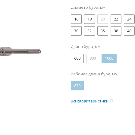
Диаметр бура, мм
16
18
20
22
24
30
32
35
38
40
Длина бура, мм
600
800
1000
Рабочая длина бура, мм
870
Всі характеристики