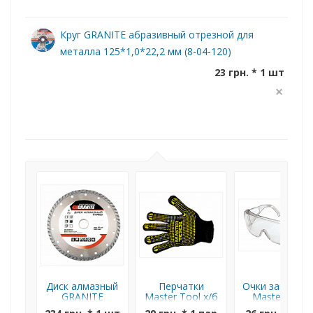
Круг GRANITE абразивный отрезной для
металла 125*1,0*22,2 мм (8-04-120)
23 грн. * 1 шт
Диск алмазный
Перчатки
Очки защитны
GRANITE
Master Tool х/б
Master Tool
TURBO 125 мм
с ПВХ-точками
противооскол