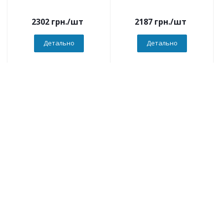
2302
грн.
/шт
2187
грн.
/шт
Детально
Детально
Компанія
О компанії
Новини
Політика
Оферта
Інформація