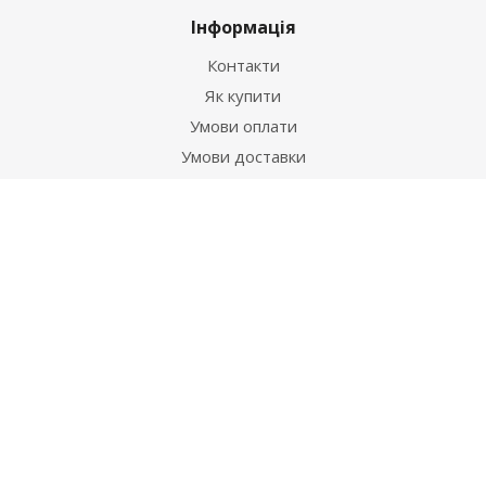
Інформація
Контакти
Як купити
Умови оплати
Умови доставки
Гарантія на товар
Допомога
Питання-відповідь
Бренди
Наші контакти
+38 067 502 20 26
zakaz@ekt.com.ua
м. Київ, вул. Магнітогорська 1-А