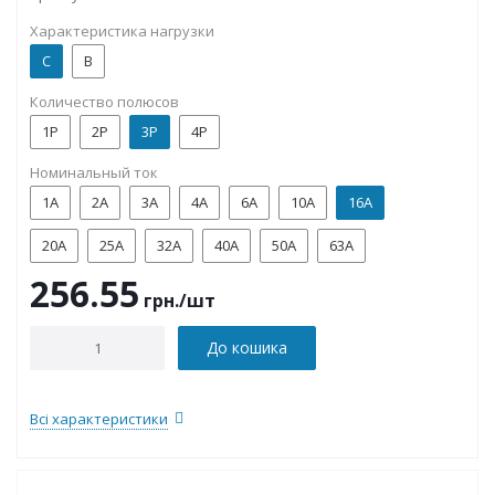
Характеристика нагрузки
C
B
Количество полюсов
1P
2P
3P
4P
Номинальный ток
1А
2А
3А
4А
6А
10А
16А
20А
25А
32А
40А
50А
63А
256.55
грн.
/шт
До кошика
Всі характеристики