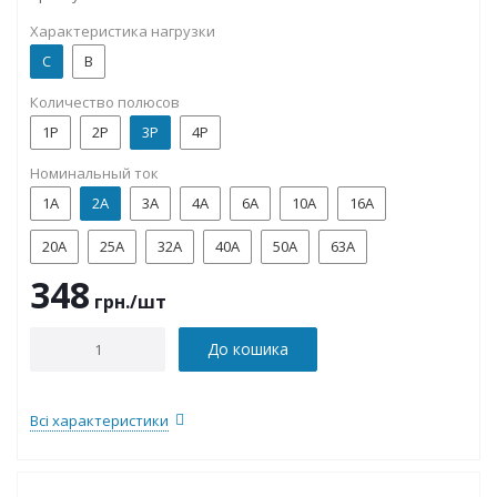
Характеристика нагрузки
C
B
Количество полюсов
1P
2P
3P
4P
Номинальный ток
1А
2А
3А
4А
6А
10А
16А
20А
25А
32А
40А
50А
63А
348
грн.
/шт
До кошика
Всі характеристики