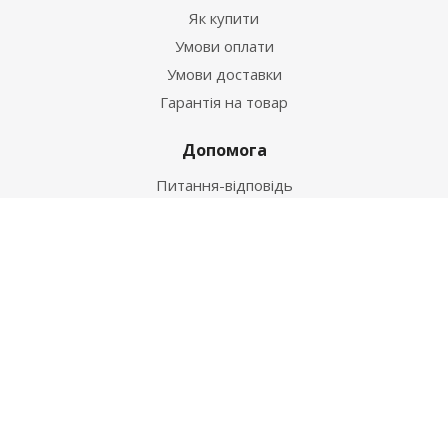
Як купити
Умови оплати
Умови доставки
Гарантія на товар
Допомога
Питання-відповідь
Бренди
Наші контакти
+38 067 502 20 26
zakaz@ekt.com.ua
м. Київ, вул. Магнітогорська 1-А