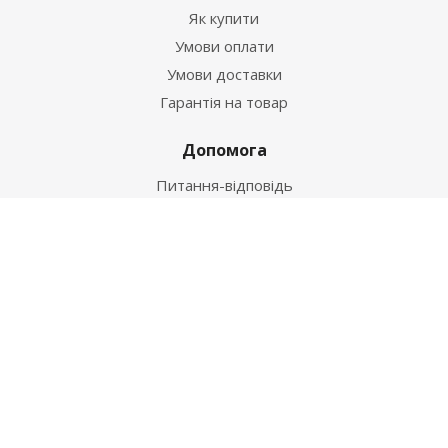
Як купити
Умови оплати
Умови доставки
Гарантія на товар
Допомога
Питання-відповідь
Бренди
Наші контакти
+38 067 502 20 26
zakaz@ekt.com.ua
м. Київ, вул. Магнітогорська 1-А