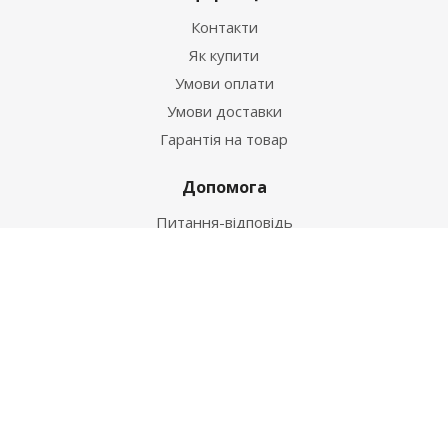
Контакти
Як купити
Умови оплати
Умови доставки
Гарантія на товар
Допомога
Питання-відповідь
Бренди
Наші контакти
+38 067 502 20 26
zakaz@ekt.com.ua
м. Київ, вул. Магнітогорська 1-А