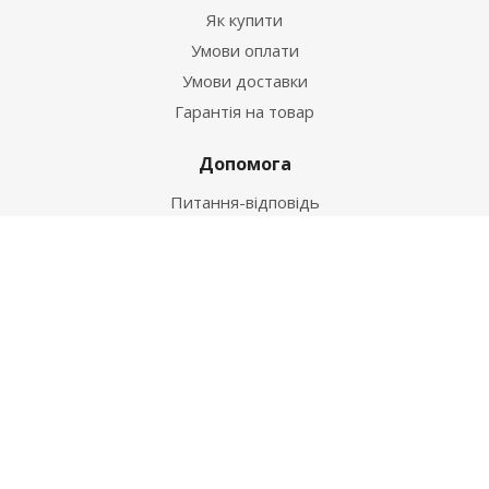
Як купити
Умови оплати
Умови доставки
Гарантія на товар
Допомога
Питання-відповідь
Бренди
Наші контакти
+38 067 502 20 26
zakaz@ekt.com.ua
м. Київ, вул. Магнітогорська 1-А