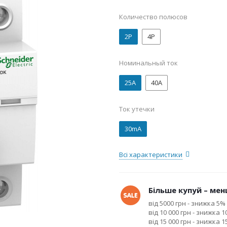
Количество полюсов
2P
4P
Номинальный ток
25А
40А
Ток утечки
30mA
Всі характеристики
Більше купуй – менш
від 5000 грн - знижка 5%
від 10 000 грн - знижка 
від 15 000 грн - знижка 