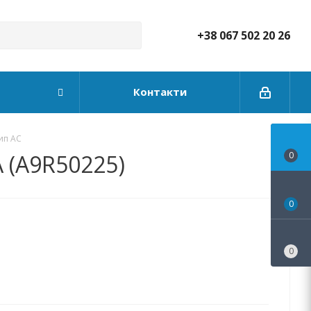
+38 067 502 20 26
Контакти
тип АС
A (A9R50225)
0
0
0