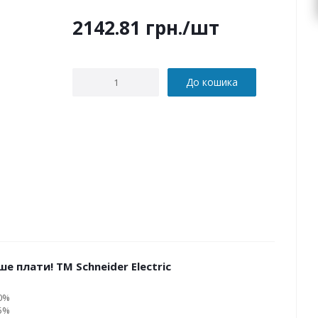
2142.81
грн.
/шт
До кошика
е плати! ТМ Schneider Electric
10%
15%