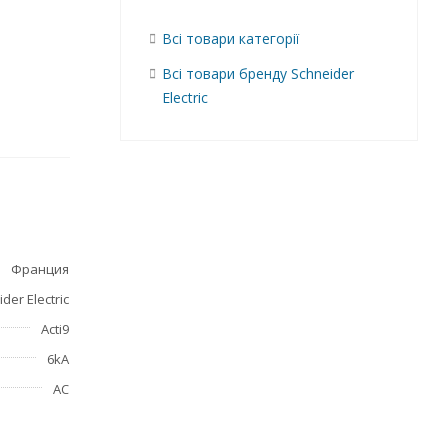
Всі товари категорії
Всі товари бренду Schneider
Electric
Зелёная
Франция
der Electric
Acti9
6kA
АС