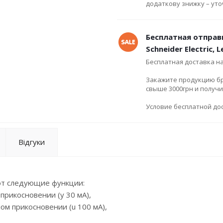
додаткову знижку – ут
Бесплатная отправ
Schneider Electric, 
Бесплатная доставка н
Закажите продукцию брен
свыше 3000грн и получ
Условие бесплатной дос
Відгуки
ют следующие функции:
прикосновении (y 30 мА),
ом прикосновении (u 100 мА),
.