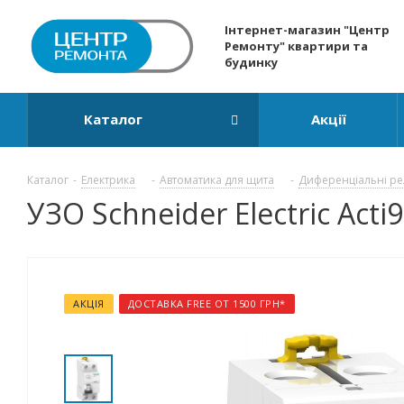
Інтернет-магазин "Центр
Ремонту" квартири та
будинку
Каталог
Акції
Каталог
-
Електрика
-
Автоматика для щита
-
Диференціальні ре
УЗО Schneider Electric Acti
АКЦІЯ
ДОСТАВКА FREE ОТ 1500 ГРН*