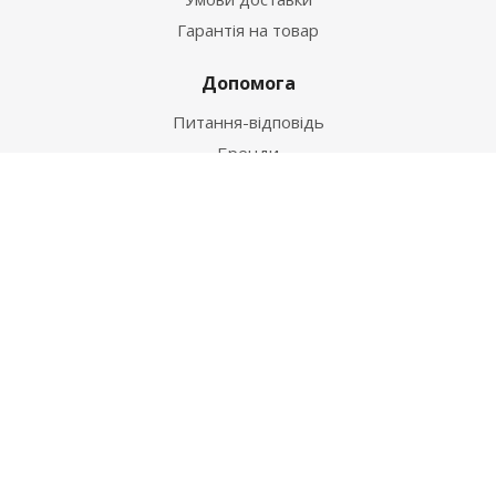
Гарантія на товар
Допомога
Питання-відповідь
Бренди
Наші контакти
+38 067 502 20 26
zakaz@ekt.com.ua
м. Київ, вул. Магнітогорська 1-А
2026 © "Центр Ремонту"