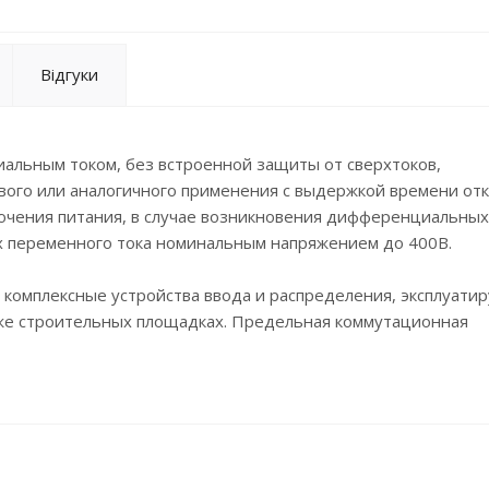
Відгуки
альным током, без встроенной защиты от сверхтоков,
вого или аналогичного применения с выдержкой времени от
ючения питания, в случае возникновения дифференциальных
ях переменного тока номинальным напряжением до 400В.
комплексные устройства ввода и распределения, эксплуати
же строительных площадках. Предельная коммутационная
А.
рабатывания.