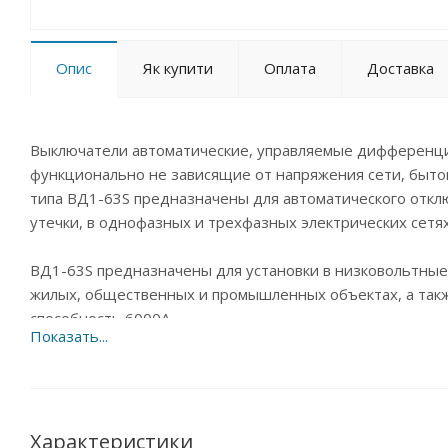
Опис
Як купити
Оплата
Доставка
Выключатели автоматические, управляемые дифференци
функционально не зависящие от напряжения сети, быто
типа ВД1-63S предназначены для автоматического откл
утечки, в однофазных и трехфазных электрических сет
ВД1-63S предназначены для установки в низковольтные 
жилых, общественных и промышленных объектах, а так
способность 6000А.
22 типоисполнения на 6 номинальных токов от 25 до 80 
Преимущества:
• Электромеханическая схема с задержкой по времени с
Характеристики