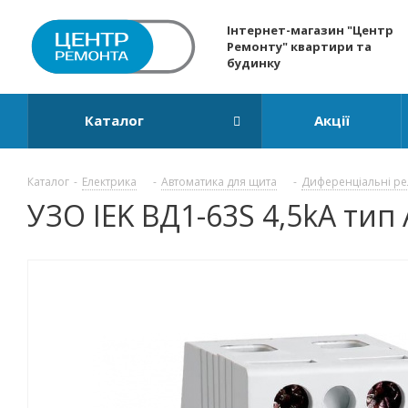
Інтернет-магазин "Центр
Ремонту" квартири та
будинку
Каталог
Акції
Каталог
-
Електрика
-
Автоматика для щита
-
Диференціальні ре
УЗО IEK ВД1-63S 4,5kA тип