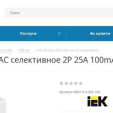
Послуги
Як купити
ле (ПЗВ)
-
ПЗВ IEK
-
УЗО IEK ВД1-63S 4,5kA тип АС селективное
 АС селективное 2P 25А 100m
Артикул:
MDV12-2-025-100