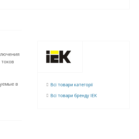
ключения
 токов
руемые в
Всі товари категорії
Всі товари бренду IEK