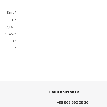
ика.
Китай
IEK
ВД1-63S
4,5kA
АС
S
Наші контакти
+38 067 502 20 26