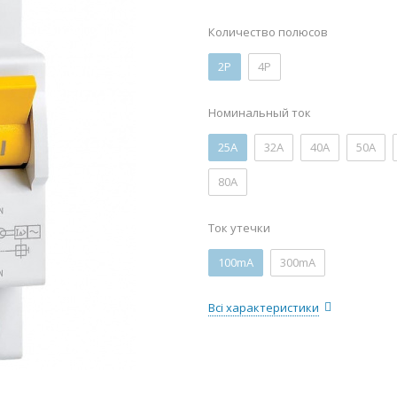
Количество полюсов
2P
4P
Номинальный ток
25А
32А
40А
50А
80А
Ток утечки
100mA
300mA
Всі характеристики