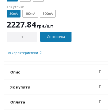
Ток утечки
30mA
100mA
300mA
2227.84
грн.
/шт
До кошика
Всі характеристики
Опис
Як купити
Оплата