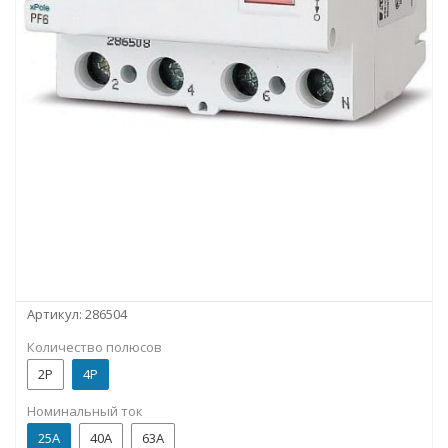
Артикул:
286504
Количество полюсов
2P
4P
Номинальный ток
25А
40А
63А