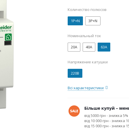
Количество полюсов
1P+N
3P+N
Номинальный ток
20А
40А
63А
Напряжение катушки
220В
Всі характеристики
Більше купуй – менш
від 5000 грн - знижка 5%
від 10 000 грн - знижка 
від 15 000 грн - знижка 