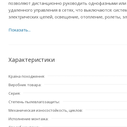
позволяют дистанционно руководить однофазными или 
удаленного управления в сетях, что выключаются: сист
электрических цепей, освещение, отопление, ролеты, э
Степень защиты контактора – IP20, по этому рекоменду
60° С.
Характеристики
Країна походження
Виробник товара
Серия
Степень пылевлагозащиты
Механическая износостойкость, циклов
Исполнение монтажа