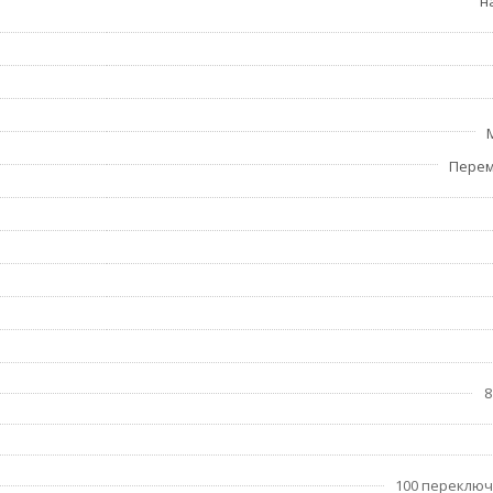
н
Перем
8
100 переклю