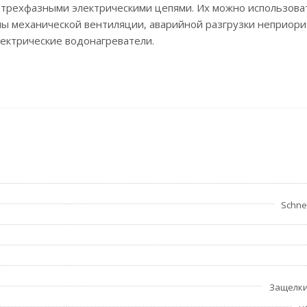
трехфазными электрическими цепями. Их можно использова
емы механической вентиляции, аварийной разгрузки неприор
лектрические водонагреватели.
ется использовать его в сухих помещениях при температуре
Schnei
Защелк