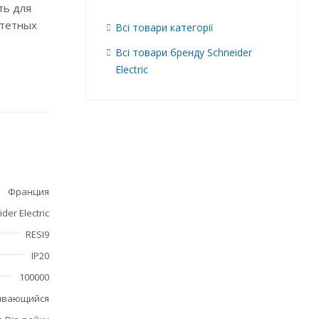
ть для
итетных
Всі товари категорії
Всі товари бренду Schneider
Electric
 не выше
Франция
der Electric
RESI9
IP20
100000
ивающийся