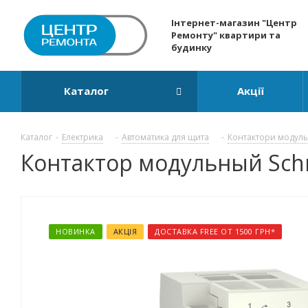
Інтернет-магазин "Центр
Ремонту" квартири та
будинку
Каталог
Акції
Каталог
-
Електрика
-
Автоматика для щита
-
Контактори модуль
Контактор модульный Schne
НОВИНКА
АКЦІЯ
ДОСТАВКА FREE ОТ 1500 ГРН*