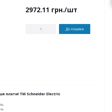
2972.11
грн.
/шт
До кошика
е плати! ТМ Schneider Electric
10%
15%