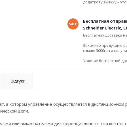
додаткову знижку – ут
Бесплатная отправ
Schneider Electric, 
Бесплатная доставка н
Закажите продукцию брен
свыше 3000грн и получ
Условие бесплатной дос
Відгуки
ат, в котором управление осуществляется в дистанционном 
ической цепи.
елями или выключателями дифференциального тока контакт