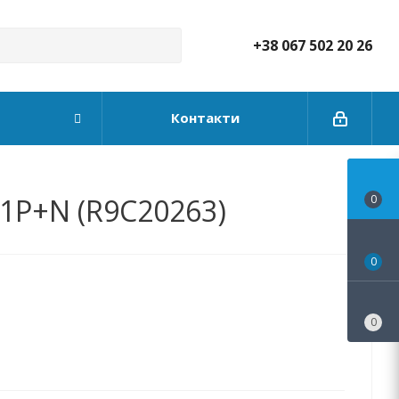
+38 067 502 20 26
Контакти
 1P+N (R9C20263)
0
0
0