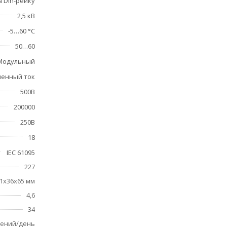
а Din-рейку
2,5 кВ
-5…60 °C
50…60
Модульный
енный ток
500В
200000
250В
18
IEC 61095
227
1х36х65 мм
4,6
34
чений/день