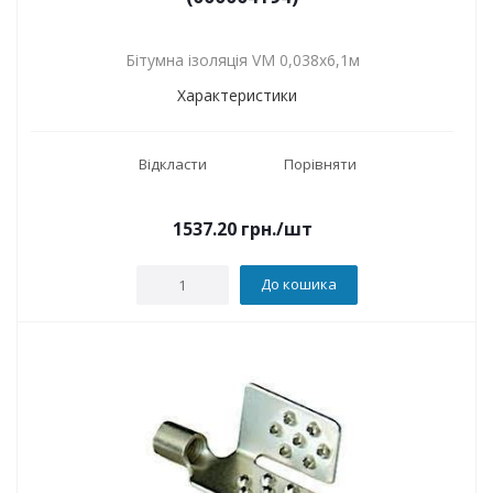
Бітумна ізоляція VM 0,038х6,1м
Характеристики
Відкласти
Порівняти
1537.20
грн.
/шт
До кошика