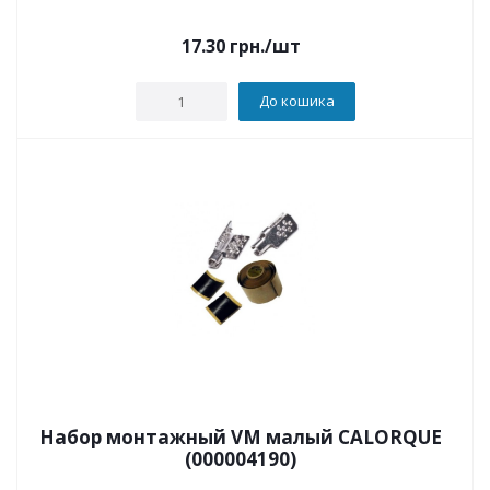
17.30
грн.
/шт
До кошика
Набор монтажный VM малый CALORQUE
(000004190)