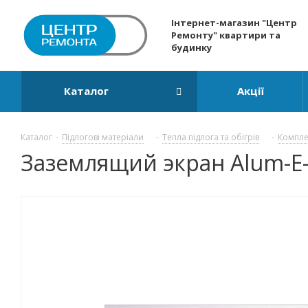
Інтернет-магазин "Центр
Ремонту" квартири та
будинку
Каталог
Акції
Каталог
-
Підлогові матеріали
-
Тепла підлога та обігрів
-
Компле
Заземлящий экран Alum-E-