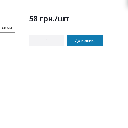
58
грн.
/шт
60 мм
До кошика