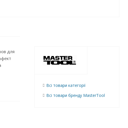
ров для
ффект
а
Всі товари категорії
Всі товари бренду MasterTool