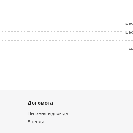
шес
шес
44
Допомога
Питання-відповідь
Бренди