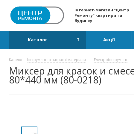
Інтернет-магазин "Центр
Ремонту" квартири та
будинку
Каталог
Акції
Каталог
-
Інструмент та витратні матеріали
-
Електроінструмент
-
Миксер для красок и смес
80*440 мм (80-0218)