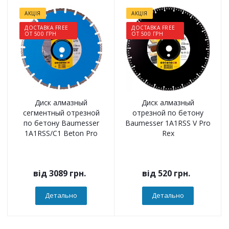
АКЦІЯ
АКЦІЯ
ДОСТАВКА FREE
ДОСТАВКА FREE
ОТ 500 ГРН
ОТ 500 ГРН
Диск алмазный
Диск алмазный
сегментный отрезной
отрезной по бетону
по бетону Baumesser
Baumesser 1A1RSS V Pro
1A1RSS/C1 Beton Pro
Rex
від
3089 грн.
від
520 грн.
Детально
Детально