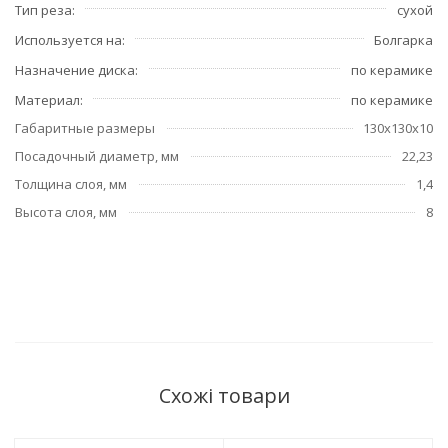
Тип реза
сухой
Используется на
Болгарка
Назначение диска
по керамике
Материал
по керамике
Габаритные размеры
130х130х10
Посадочный диаметр, мм
22,23
Толщина слоя, мм
1,4
Высота слоя, мм
8
Схожі товари