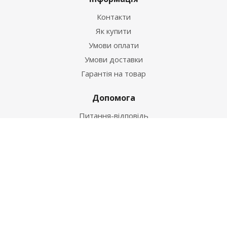
Контакти
Як купити
Умови оплати
Умови доставки
Гарантія на товар
Допомога
Питання-відповідь
Бренди
Наші контакти
+38 067 502 20 26
zakaz@ekt.com.ua
м. Київ, вул. Магнітогорська 1-А