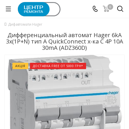
0
Дифавтомати Hager
Дифференциальный автомат Hager 6kA
3x(1P+N) тип А QuickConnect х-ка C 4P 10А
30mA (ADZ360D)
АКЦІЯ
ДОСТАВКА FREE ОТ 5000 ГРН*