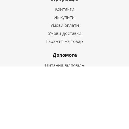
Контакти
Як купити
Умови оплати
Умови доставки
Гарантія на товар
Допомога
Питання-відповідь
Бренди
Наші контакти
+38 067 502 20 26
zakaz@ekt.com.ua
м. Київ, вул. Магнітогорська 1-А