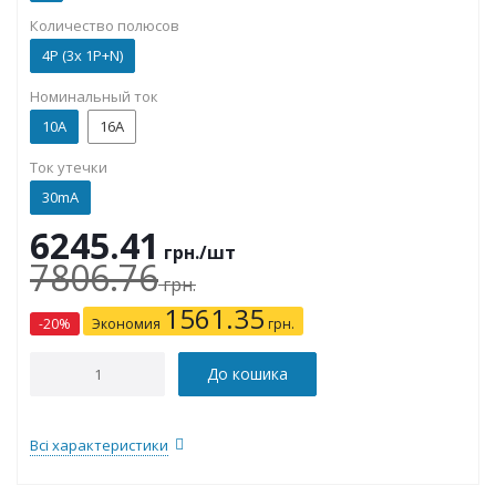
Количество полюсов
4P (3x 1P+N)
Номинальный ток
10А
16А
Ток утечки
30mA
6245.41
грн.
/шт
7806.76
грн.
1561.35
-
20
%
Экономия
грн.
До кошика
Всі характеристики