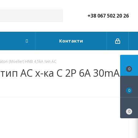
+38 067 502 20 26
Контакти
on (Moeller) HNB 4,5kA тип АС
тип АС х-ка C 2P 6А 30mA
0
0
0