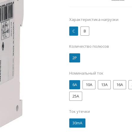
Характеристика нагрузки
C
B
Количество полюсов
2P
Номинальный ток
6А
10А
13А
16А
25А
Ток утечки
30mA