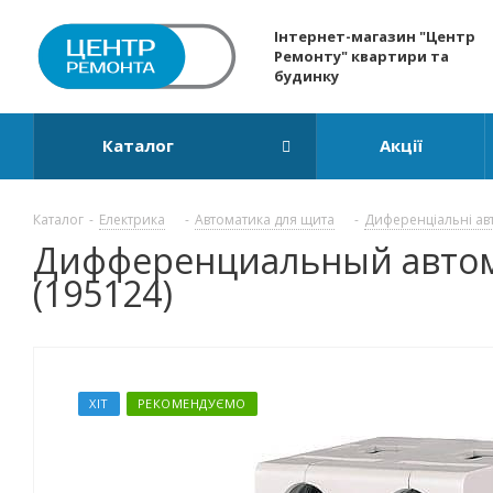
Інтернет-магазин "Центр
Ремонту" квартири та
будинку
Каталог
Акції
Каталог
-
Електрика
-
Автоматика для щита
-
Диференціальні ав
Дифференциальный автомат 
(195124)
ХІТ
РЕКОМЕНДУЄМО