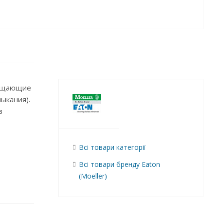
мещающие
ыкания).
в
Всі товари категорії
Всі товари бренду Eaton
(Moeller)