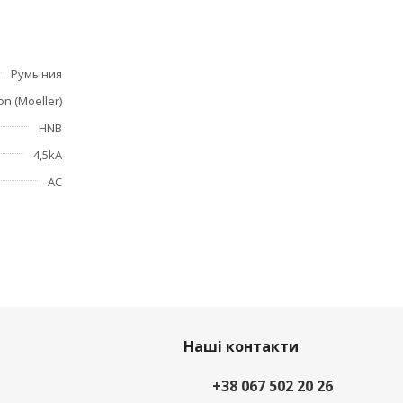
Румыния
on (Moeller)
HNB
4,5kA
АС
Наші контакти
+38 067 502 20 26