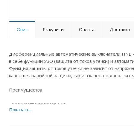
Опис
Як купити
Оплата
Доставка
Дифференциальные автоматические выключатели HNB 
в себе функции УЗО (защита от токов утечки) и автомат
Функция защиты от токов утечки не зависит от напряжен
качестве аварийной защиты, так и в качестве дополнит
Преимущества
- Количество полюсов 1+N
- Ток утечки 30 мА
- Отключающая способность по МЭК 60898: 6 кА
- Защитные характеристики B, C
- Чувствительность AC (переменный ток), A (пульсирую