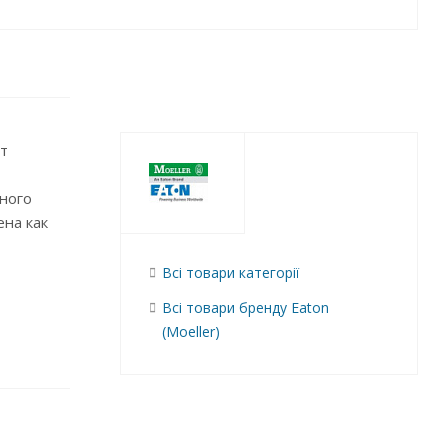
т
ного
на как
Всі товари категорії
Всі товари бренду Eaton
(Moeller)