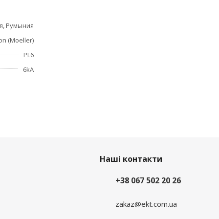
я, Румыния
on (Moeller)
;
и;
PL6
6kA
еделения
 для
Наші контакти
+38 067 502 20 26
zakaz@ekt.com.ua