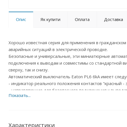
Опис
Як купити
Оплата
Доставка
Хорошо известная серия для применения в гражданском
аварийных ситуаций в электрической проводке.
Безопасные и универсальные, эти миниатюрные автома
подключения к выводам и совместимы со стандартной в
сверху, так и снизу.
Автоматический выключатель Eaton PL6 6kA имеет след
- индикатор реального положения контактов "красный -
- направляющие для безопасного подключения к вывода
- 3-позиционный фиксатор на DIN-рейке, позволяет сн
- широкий выбор принадлежностей для последующей ус
- номинальные токи до 63 А (до 125А для PLHT);
- характеристики отключения B, C, D;
- номинальная отключающая способность 6кА в соответст
Характеристики