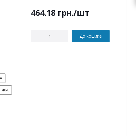
464.18
грн.
/шт
До кошика
А
40А