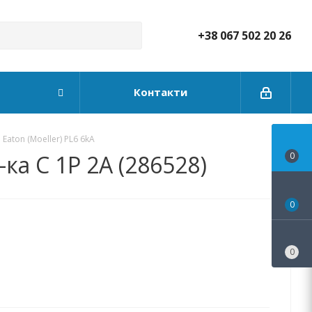
+38 067 502 20 26
Контакти
aton (Moeller) PL6 6kA
ка C 1P 2А (286528)
0
0
0