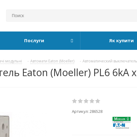
Послуги
Як купити
ачі модульні
-
Автомати Eaton (Moeller)
-
Автоматический выключатель E
ь Eaton (Moeller) PL6 6kA х-
Артикул:
286528