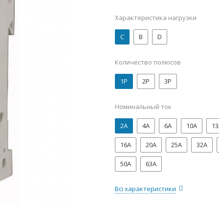
Характеристика нагрузки
C
B
D
Количество полюсов
1P
2P
3P
Номинальный ток
2А
4А
6А
10А
13
16А
20А
25А
32А
50А
63А
Всі характеристики