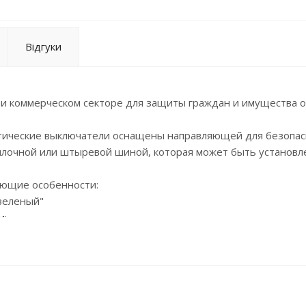
Відгуки
 и коммерческом секторе для защиты граждан и имущества о
тические выключатели оснащены направляющей для безопас
илочной или штыревой шиной, которая может быть установле
ующие особенности:
 зеленый"
м;
имать с существующей системы распределительных шин;
тановки;
вии с IEC / EN 60898-1;