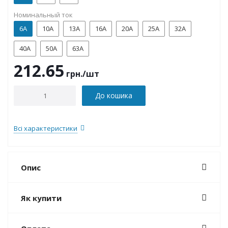
Номинальный ток
6А
10А
13А
16А
20А
25А
32А
40А
50А
63А
212.65
грн.
/шт
До кошика
Всі характеристики
Опис
Як купити