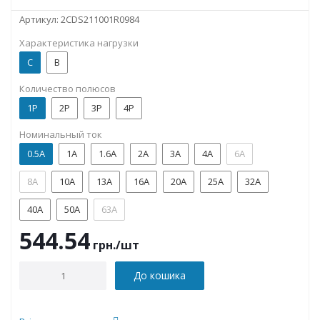
Артикул:
2CDS211001R0984
Характеристика нагрузки
C
B
Количество полюсов
1P
2P
3P
4P
Номинальный ток
0.5А
1А
1.6А
2А
3А
4А
6А
8А
10А
13А
16А
20А
25А
32А
40А
50А
63А
544.54
грн.
/шт
До кошика