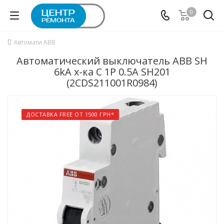
0
Автомати ABB
Автоматический выключатель ABB SH
6kA х-ка C 1P 0.5А SH201
(2CDS211001R0984)
ДОСТАВКА FREE ОТ 1500 ГРН*