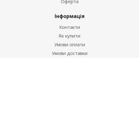
Оферта
Інформація
Контакти
Як купити
Умови оплати
Умови доставки
Гарантія на товар
Допомога
Питання-відповідь
Бренди
Наші контакти
+38 067 502 20 26
zakaz@ekt.com.ua