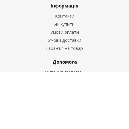
Інформація
Контакти
Як купити
Умови оплати
Умови доставки
Гарантія на товар
Допомога
Питання-відповідь
Бренди
Наші контакти
+38 067 502 20 26
zakaz@ekt.com.ua
м. Київ, вул. Магнітогорська 1-А