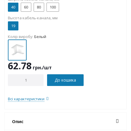
40
60
80
100
Высота кабель-канала, мм
19
Колір виробу:
Белый
62.78
грн.
/шт
До кошика
Всі характеристики
Опис