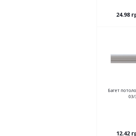
24.98
г
Багет потолоч
03/
12.42
г