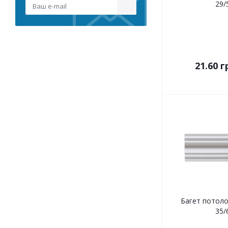
29/
21.60
г
Багет потолоч
35/