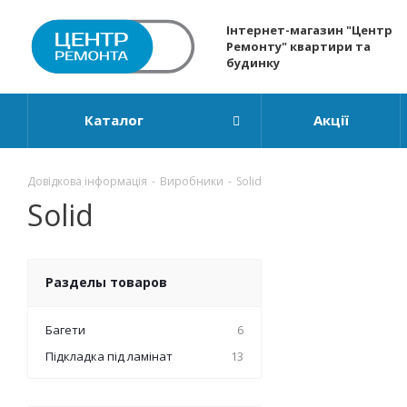
Інтернет-магазин "Центр
Ремонту" квартири та
будинку
Каталог
Акції
Довідкова інформація
-
Виробники
-
Solid
Solid
Разделы товаров
Багети
6
Підкладка під ламінат
13