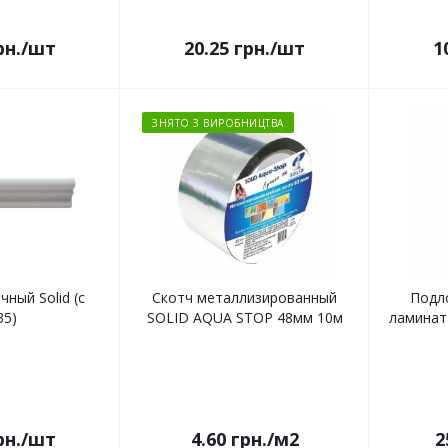
рн.
/шт
20.25
грн.
/шт
1
ЗНЯТО З ВИРОБНИЦТВА
ный Solid (c
Скотч металлизированный
Подл
35)
SOLID AQUA STOP 48мм 10м
ламинат
рн.
/шт
4.60
грн.
/м2
2