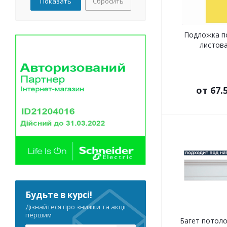
Сбросить
Подложка п
листова
от
67.
Будьте в курсі!
Дізнайтеся про знижки та акції
першим
Багет потолоч