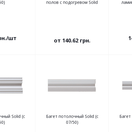
50)
полов с подогревом Solid
лами
рн.
/шт
1
от
140.62 грн.
ный Solid (c
Багет потолочный Solid (c
Багет 
60)
07/50)