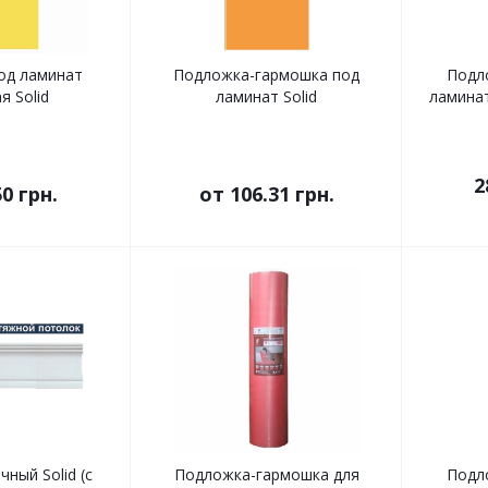
од ламинат
Подложка-гармошка под
Подл
я Solid
ламинат Solid
ламинат
2
50 грн.
от
106.31 грн.
ный Solid (c
Подложка-гармошка для
Подл