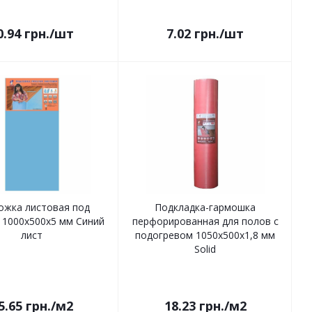
0.94
грн.
/шт
7.02
грн.
/шт
ожка листовая под
Подкладка-гармошка
 1000x500x5 мм Синий
перфорированная для полов с
лист
подогревом 1050х500х1,8 мм
Solid
5.65
грн.
/м2
18.23
грн.
/м2