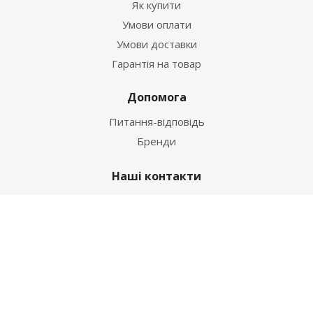
Як купити
Умови оплати
Умови доставки
Гарантія на товар
Допомога
Питання-відповідь
Бренди
Наші контакти
+38 067 502 20 26
zakaz@ekt.com.ua
м. Київ, вул. Магнітогорська 1-А